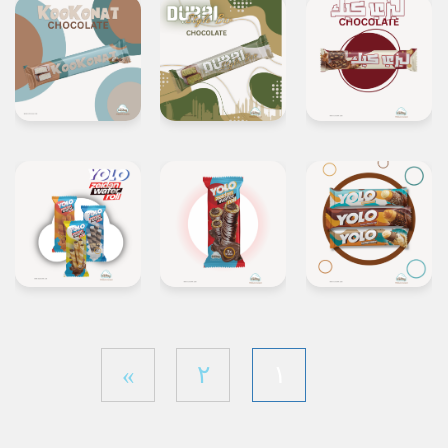
»
٢
١