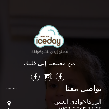
من مصنعنا إلى قلبك
تواصل معنا
الزرقاء/وادي العش
+962 5 365 14 66