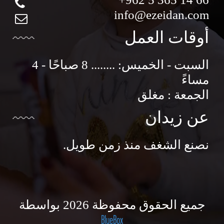
info@ezeidan.com
أوقات العمل
السبت - الخميس: ........ 8 صباحًا - 4
مساءً
الجمعة : مغلق
عن زيدان
نصنع الشغف منذ زمن طويل.
جميع الحقوق محفوظة 2026 بواسطة
BlueBox