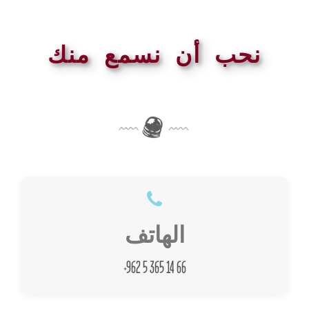
نحب أن نسمع منك
الهاتف
+962 5 365 14 66